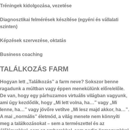
Tréningek kidolgozása, vezetése
Diagnosztikai felmérések készítése (egyéni és vállalati
szinten)
Képzések szervezése, oktatás
Business coaching
TALÁLKOZÁS FARM
Hogyan lett „Találkozás” a farm neve?
Sokszor benne
ragadunk a múltban vagy éppen menekülünk előre/előle.
De van, hogy egy párhuzamos virtuális világban vagyunk,
ami úgy kezdődik, hogy „Mi lett volna, ha…” vagy „Mi
lenne, ha…” vagy jövőre vetítve „Mi lesz majd akkor, ha…”.
A mai „normális” életmód, a világ menete nem könnyíti
meg a találkozásokat – sem a természettel és az