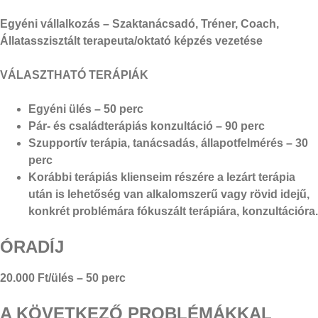
Egyéni vállalkozás – Szaktanácsadó, Tréner, Coach,
Állatasszisztált terapeuta/oktató képzés vezetése
VÁLASZTHATÓ TERÁPIÁK
Egyéni ülés – 50 perc
Pár- és családterápiás konzultáció – 90 perc
Szupportív terápia, tanácsadás, állapotfelmérés – 30
perc
Korábbi terápiás klienseim részére a lezárt terápia
után is lehetőség van alkalomszerű vagy rövid idejű,
konkrét problémára fókuszált terápiára, konzultációra.
ÓRADÍJ
20.000 Ft/ülés – 50 perc
A KÖVETKEZŐ PROBLÉMÁKKAL