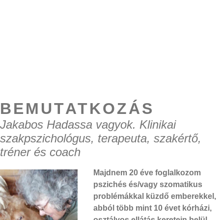
BEMUTATKOZÁS
Jakabos Hadassa vagyok. Klinikai
szakpszichológus, terapeuta, szakértő,
tréner és coach
Majdnem 20 éve foglalkozom
pszichés és/vagy szomatikus
problémákkal küzdő emberekkel,
abból több mint 10 évet kórházi,
osztályos ellátás keretein belül.