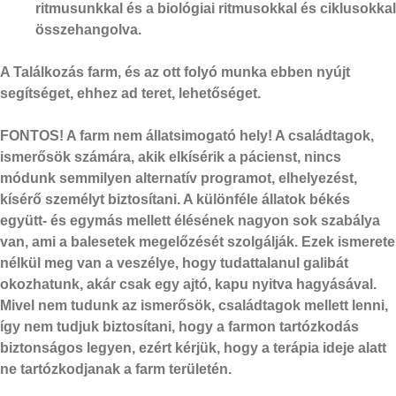
ritmusunkkal és a biológiai ritmusokkal és ciklusokkal
összehangolva.
A Találkozás farm, és az ott folyó munka ebben nyújt
segítséget, ehhez ad teret, lehetőséget.
FONTOS!
A farm nem állatsimogató hely! A családtagok,
ismerősök számára, akik elkísérik a pácienst, nincs
módunk semmilyen alternatív programot, elhelyezést,
kísérő személyt biztosítani. A különféle állatok békés
együtt- és egymás mellett élésének nagyon sok szabálya
van, ami a balesetek megelőzését szolgálják. Ezek ismerete
nélkül meg van a veszélye, hogy tudattalanul galibát
okozhatunk, akár csak egy ajtó, kapu nyitva hagyásával.
Mivel nem tudunk az ismerősök, családtagok mellett lenni,
így nem tudjuk biztosítani, hogy a farmon tartózkodás
biztonságos legyen, ezért kérjük, hogy a terápia ideje alatt
ne tartózkodjanak a farm területén.