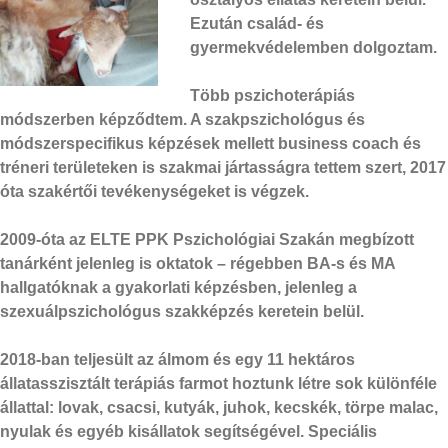
Ezután család- és
gyermekvédelemben dolgoztam.
Több pszichoterápiás
módszerben képződtem. A szakpszichológus és
módszerspecifikus képzések mellett business coach és
tréneri területeken is szakmai jártasságra tettem szert, 2017
óta szakértői tevékenységeket is végzek.
2009-óta az ELTE PPK Pszichológiai Szakán megbízott
tanárként jelenleg is oktatok – régebben BA-s és MA
hallgatóknak a gyakorlati képzésben, jelenleg a
szexuálpszichológus szakképzés keretein belül.
2018-ban teljesült az álmom és egy 11 hektáros
állatasszisztált terápiás farmot hoztunk létre sok különféle
állattal: lovak, csacsi, kutyák, juhok, kecskék, törpe malac,
nyulak és egyéb kisállatok segítségével. Speciális