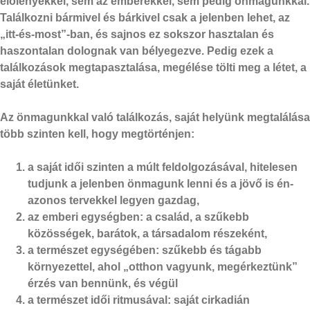
élőlényekkel, sem az emberekkel, sem pedig önmagunkkal.
Találkozni bármivel és bárkivel csak a jelenben lehet, az
„itt-és-most”-ban, és sajnos ez sokszor hasztalan és
haszontalan dolognak van bélyegezve. Pedig ezek a
találkozások megtapasztalása, megélése tölti meg a létet, a
saját életünket.
Az önmagunkkal való találkozás, saját helyünk megtalálása
több szinten kell, hogy megtörténjen:
a saját idői szinten a múlt feldolgozásával, hitelesen
tudjunk a jelenben önmagunk lenni és a jövő is én-
azonos tervekkel legyen gazdag,
az emberi egységben: a család, a szűkebb
közösségek, barátok, a társadalom részeként,
a természet egységében: szűkebb és tágabb
környezettel, ahol „otthon vagyunk, megérkeztünk”
érzés van bennünk, és végül
a természet idői ritmusával: saját cirkadián