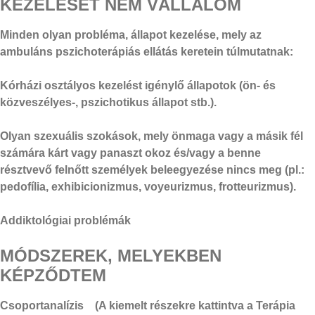
KEZELÉSÉT NEM VÁLLALOM
Minden olyan probléma, állapot kezelése, mely az
ambuláns pszichoterápiás ellátás keretein túlmutatnak:
Kórházi osztályos kezelést igénylő állapotok (ön- és
közveszélyes-, pszichotikus állapot stb.).
Olyan szexuális szokások, mely önmaga vagy a másik fél
számára kárt vagy panaszt okoz és/vagy a benne
résztvevő felnőtt személyek beleegyezése nincs meg (pl.:
pedofília, exhibicionizmus, voyeurizmus, frotteurizmus).
Addiktológiai problémák
MÓDSZEREK, MELYEKBEN
KÉPZŐDTEM
Csoportanalízis (A kiemelt részekre kattintva a Terápia